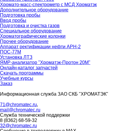
Хромато-масс-спектрометр с МСД Хроматэк
Дополнительное оборудование
Подготовка пробы
Ввод пробы
Подготовка и очистка газов
Специальное оборудование
Хроматографические колонки
Прочее оборудование
Аппарат ректификации нефти АРН-2
ПОС-77М
Установка ЛТЗ
ЯМР-анализатор "Хроматэк-Протон 20М"
Онлайн-каталог запчастей
Скачать программы
Учебные курсы
Заказ
Информационная служба ЗАО СКБ "ХРОМАТЭК"
71@chromatec.ru
,
mail@chromatec.ru
Служба технической поддержки
8 (8362) 68-59-32
32@chromatec.ru
Сообщение в техподдержку в MAX